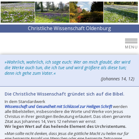
Christliche Wissenschaft Oldenburg
MENU
»Wahrlich, wahrlich, ich sage euch: Wer an mich glaubt, der wird
die Werke auch tun, die ich tue und wird größere als diese tun;
denn ich gehe zum Vater.«
(Johannes 14, 12)
Die Christliche Wissenschaft gründet sich auf die Bibel.
In dem Standardwerk
Wissenschaft und Gesundheit mit Schlüssel zur Heiligen Schrift
werden
alle Bibelstellen, insbesondere die Worte und Werke von Jesus
Christus in ihrer geistigen Bedeutung erläutert. Das oben genannte
Zitat aus Johannes 14, Vers 12 nehmen wir ernst:
Wir legen Wert auf das heilende Element des Urchristentums.
»
Man sollte nicht denken, dass Jesus die göttliche Macht zu heilen nur für
eine begrenzte Anzahl von Menschen oder eine begrenzte Zeitspanne